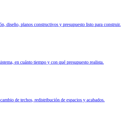
n, diseño, planos constructivos y presupuesto listo para construir.
 sistema, en cuánto tiempo y con qué presupuesto realista.
 cambio de techos, redistribución de espacios y acabados.