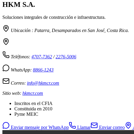
HKM S.A.
Soluciones integrales de construcción e infraestructura.
Ubicación : Patarra, Desamparados en San José, Costa Rica.
Teléfonos:
4707-7362
/
2276-5006
WhatsApp:
8866-1243
Correo:
info@hkmcr.com
Sitio web:
hkmcr.com
Inscritos en el CFIA
Constituida en
2010
Pyme MEIC
Enviar mensaje por WhatsApp
Llamar
Enviar correo
A